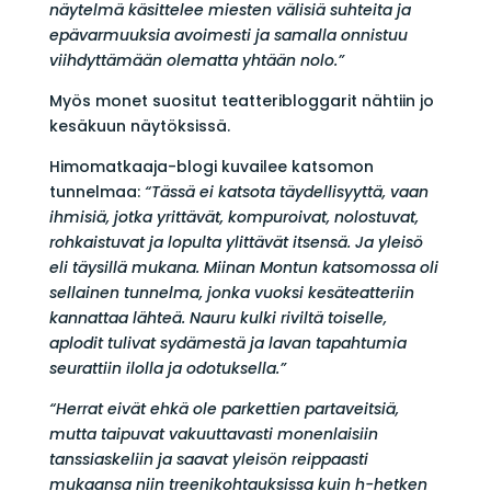
näytelmä käsittelee miesten välisiä suhteita ja
epävarmuuksia avoimesti ja samalla onnistuu
viihdyttämään olematta yhtään nolo.”
Myös monet suositut teatteribloggarit nähtiin jo
kesäkuun näytöksissä.
Himomatkaaja-blogi kuvailee katsomon
tunnelmaa:
“Tässä ei katsota täydellisyyttä, vaan
ihmisiä, jotka yrittävät, kompuroivat, nolostuvat,
rohkaistuvat ja lopulta ylittävät itsensä. Ja yleisö
eli täysillä mukana. Miinan Montun katsomossa oli
sellainen tunnelma, jonka vuoksi kesäteatteriin
kannattaa lähteä. Nauru kulki riviltä toiselle,
aplodit tulivat sydämestä ja lavan tapahtumia
seurattiin ilolla ja odotuksella.”
“Herrat eivät ehkä ole parkettien partaveitsiä,
mutta taipuvat vakuuttavasti monenlaisiin
tanssiaskeliin ja saavat yleisön reippaasti
mukaansa niin treenikohtauksissa kuin h-hetken