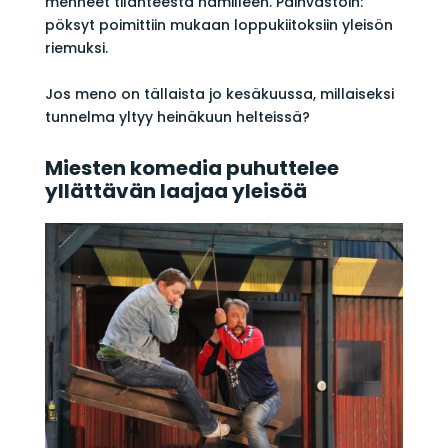
menneet tilanteesta hämilleen. Päinvastoin:
pöksyt poimittiin mukaan loppukiitoksiin yleisön
riemuksi.
Jos meno on tällaista jo kesäkuussa, millaiseksi
tunnelma yltyy heinäkuun helteissä?
Miesten komedia puhuttelee
yllättävän laajaa yleisöä