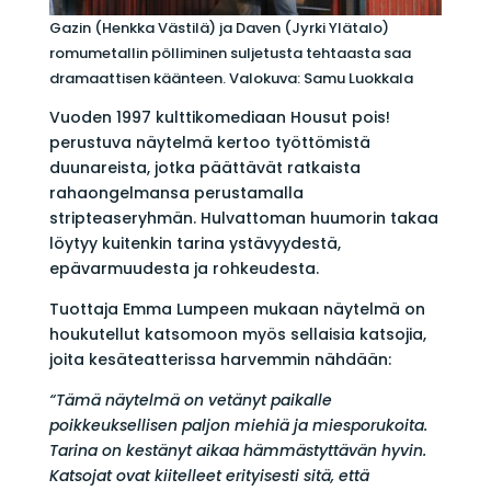
Gazin (Henkka Västilä) ja Daven (Jyrki Ylätalo)
romumetallin pölliminen suljetusta tehtaasta saa
dramaattisen käänteen. Valokuva: Samu Luokkala
Vuoden 1997 kulttikomediaan Housut pois!
perustuva näytelmä kertoo työttömistä
duunareista, jotka päättävät ratkaista
rahaongelmansa perustamalla
stripteaseryhmän. Hulvattoman huumorin takaa
löytyy kuitenkin tarina ystävyydestä,
epävarmuudesta ja rohkeudesta.
Tuottaja Emma Lumpeen mukaan näytelmä on
houkutellut katsomoon myös sellaisia katsojia,
joita kesäteatterissa harvemmin nähdään:
“Tämä näytelmä on vetänyt paikalle
poikkeuksellisen paljon miehiä ja miesporukoita.
Tarina on kestänyt aikaa hämmästyttävän hyvin.
Katsojat ovat kiitelleet erityisesti sitä, että