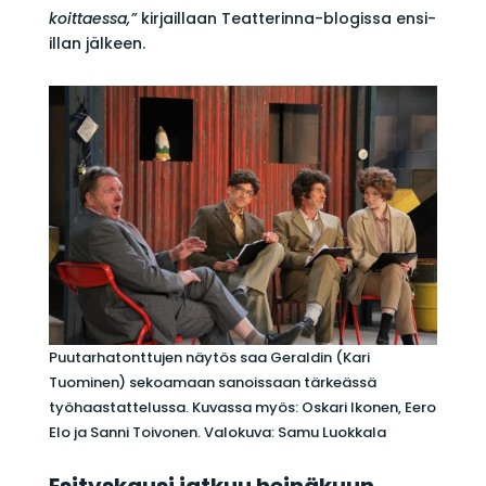
koittaessa,”
kirjaillaan Teatterinna-blogissa ensi-
illan jälkeen.
Puutarhatonttujen näytös saa Geraldin (Kari
Tuominen) sekoamaan sanoissaan tärkeässä
työhaastattelussa. Kuvassa myös: Oskari Ikonen, Eero
Elo ja Sanni Toivonen. Valokuva: Samu Luokkala
Esityskausi jatkuu heinäkuun