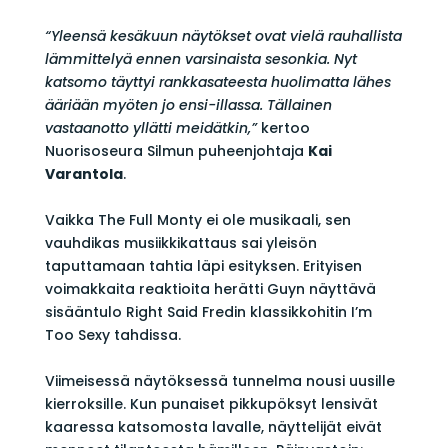
“Yleensä kesäkuun näytökset ovat vielä rauhallista
lämmittelyä ennen varsinaista sesonkia. Nyt
katsomo täyttyi rankkasateesta huolimatta lähes
ääriään myöten jo ensi-illassa. Tällainen
vastaanotto yllätti meidätkin,”
kertoo
Nuorisoseura Silmun puheenjohtaja
Kai
Varantola
.
Vaikka The Full Monty ei ole musikaali, sen
vauhdikas musiikkikattaus sai yleisön
taputtamaan tahtia läpi esityksen. Erityisen
voimakkaita reaktioita herätti Guyn näyttävä
sisääntulo Right Said Fredin klassikkohitin I’m
Too Sexy tahdissa.
Viimeisessä näytöksessä tunnelma nousi uusille
kierroksille. Kun punaiset pikkupöksyt lensivät
kaaressa katsomosta lavalle, näyttelijät eivät