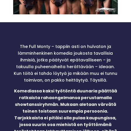
The Full Monty – tappiin asti on hulvaton ja
lämminhenkinen komedia joukosta tavallisia
ihmisiä, jotka päätyvät epätavalliseen – ja
takuulla puheenaiheita herättävään – ideaan.
Kun töitä ei tahdo löytyä ja mikään muu ei tunnu
toimivan, on pakko heittäytyä. Täysillä.
Komediassa kaksi työtöntä duunaria päättää
ratkaista rahaongelmansa perustamalla
showtanssiryhmän. Mukaan aletaan värvätä
toinen toistaan suurempia persoonia.
Tarjokkaista ei pitäisi olla pulaa kaupungissa,
jossa suurin osa miehistä on työttömänä