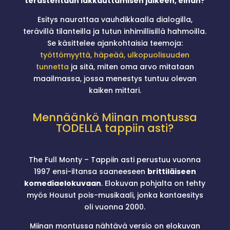
terästehtaan lakkauttamisen jälkeen, eihän?
Esitys naurattaa vauhdikkaalla dialogilla,
terävillä tilanteilla ja tutun inhimillisillä hahmoilla.
Se käsittelee ajankohtaisia teemoja:
työttömyyttä, häpeää, ulkopuolisuuden
tunnetta
ja sitä, miten oma arvo mitataan
maailmassa, jossa menestys tuntuu olevan
kaiken mittari.
Mennäänkö Miinan montussa
TODELLA tappiin asti?
The Full Monty – Tappiin asti perustuu vuonna
1997 ensi-iltansa saaneeseen
brittiläiseen
komediaelokuvaan
. Elokuvan pohjalta on tehty
myös Housut pois-musikaali, jonka kantaesitys
oli vuonna 2000.
Miinan montussa nähtävä versio on elokuvan