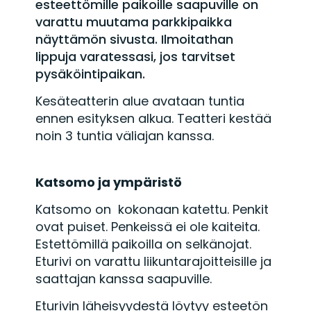
esteettömille paikoille saapuville on
varattu muutama parkkipaikka
näyttämön sivusta. Ilmoitathan
lippuja varatessasi, jos tarvitset
pysäköintipaikan.
Kesäteatterin alue avataan tuntia
ennen esityksen alkua. Teatteri kestää
noin 3 tuntia väliajan kanssa.
Katsomo ja ympäristö
Katsomo on kokonaan katettu. Penkit
ovat puiset. Penkeissä ei ole kaiteita.
Estettömillä paikoilla on selkänojat.
Eturivi on varattu liikuntarajoitteisille ja
saattajan kanssa saapuville.
Eturivin läheisyydestä löytyy esteetön