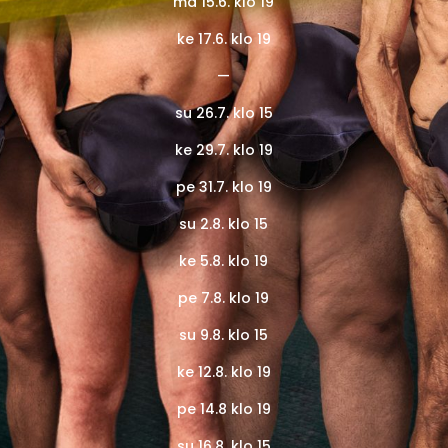
ma 15.6. klo 19
ke 17.6. klo 19
—
su 26.7. klo 15
ke 29.7. klo 19
pe 31.7. klo 19
su 2.8. klo 15
ke 5.8. klo 19
pe 7.8. klo 19
su 9.8. klo 15
ke 12.8. klo 19
pe 14.8 klo 19
su 16.8. klo 15