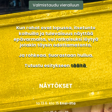
Valmistaudu vierailuun
Kun rahat ovat lopussa, itsetunto
kolhuilla ja tulevaisuus näyttää
epävarmalta, voi ratkaisuksi löytyä
jotakin täysin odottamatonta.
Ja rohkeaa. Suorastaan hullua.
Tutustu esitykseen
täältä
.
NÄYTÖKSET
la 13.6. klo 15
Ensi-ilta