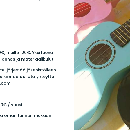
, muille 120€. Yksi luova
lounas ja materiaalikulut.
lmu järjestää jäsenistölleen
s kiinnostaa, ota yhteyttä:
l.com
.
i
0€ / vuosi
taa oman tunnon mukaan!