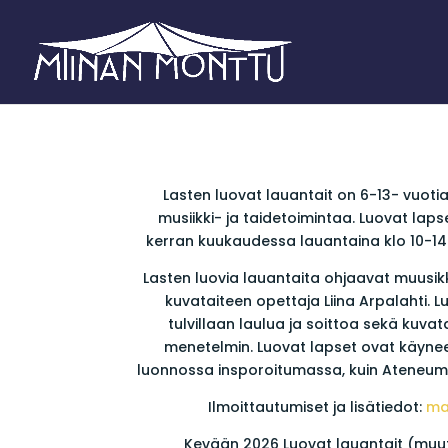
Lasten luovat lauantait on 6-13- vuotia
musiikki- ja taidetoimintaa. Luovat lap
kerran kuukaudessa lauantaina klo 10-14.
Lasten luovia lauantaita ohjaavat muusikk
kuvataiteen opettaja Liina Arpalahti. L
tulvillaan laulua ja soittoa sekä kuva
menetelmin. Luovat lapset ovat käyneet 
luonnossa insporoitumassa, kuin Ateneumi
Ilmoittautumiset ja lisätiedot:
ma
Kevään 2026 Luovat lauantait (muut