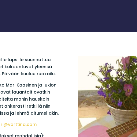
ille lapsille suunnattua
set kokoontuvat yleensä
 Päivään kuuluu ruokailu.
o Mari Kaasinen ja lukion
uovat lauantait ovatkin
taiteita monin hauskoin
ahkerasti retkillä niin
ssa ja lehmälaitumellakin.
ri@varttina.com
okset mahdollisia):