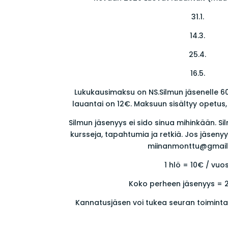
31.1.
14.3.
25.4.
16.5.
Lukukausimaksu on NS.Silmun jäsenelle 60€
lauantai on 12€. Maksuun sisältyy opetus, 
Silmun jäsenyys ei sido sinua mihinkään. Si
kursseja, tapahtumia ja retkiä. Jos jäsenyy
miinanmonttu@gmai
1 hlö = 10€ / vuos
Koko perheen jäsenyys = 2
Kannatusjäsen voi tukea seuran toimin